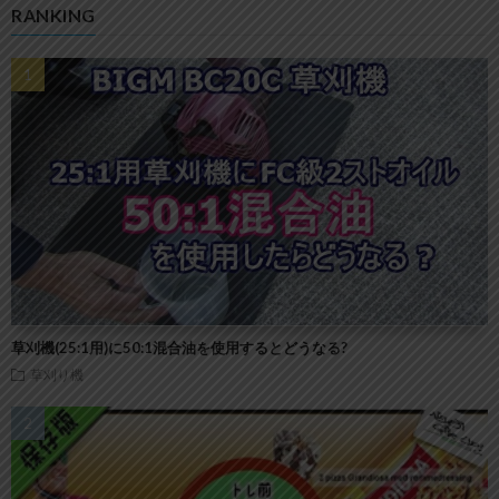
RANKING
草刈機(25:1用)に50:1混合油を使用するとどうなる?
草刈り機