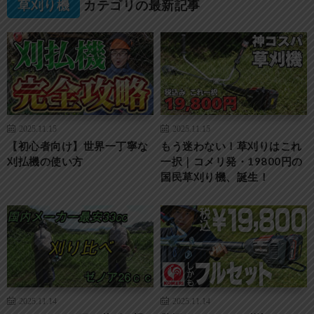
草刈り機
カテゴリの最新記事
2025.11.15
2025.11.15
【初心者向け】世界一丁寧な
もう迷わない！草刈りはこれ
刈払機の使い方
一択｜コメリ発・19800円の
国民草刈り機、誕生！
2025.11.14
2025.11.14