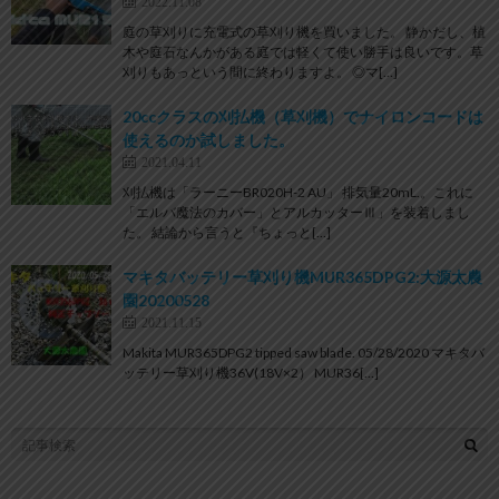
2022.11.08
庭の草刈りに充電式の草刈り機を買いました。 静かだし、植
木や庭石なんかがある庭では軽くて使い勝手は良いです。草
刈りもあっという間に終わりますよ。 ◎マ[…]
20ccクラスの刈払機（草刈機）でナイロンコードは
使えるのか試しました。
2021.04.11
刈払機は「ラーニーBR020H-2 AU」 排気量20mL.。これに
「エルバ魔法のカバー」とアルカッターⅢ」を装着しまし
た。 結論から言うと『ちょっと[…]
マキタバッテリー草刈り機MUR365DPG2:大源太農
園20200528
2021.11.15
Makita MUR365DPG2 tipped saw blade. 05/28/2020 マキタバ
ッテリー草刈り機36V(18V×2） MUR36[…]