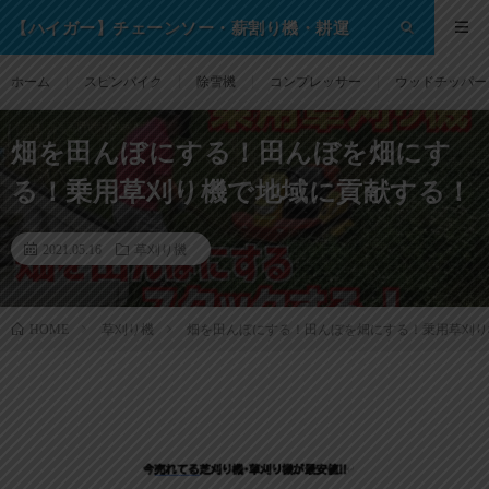
【ハイガー】チェーンソー・薪割り機・耕運
機・除雪機・芝刈り機等の格安通販サイト！
ホーム
スピンバイク
除雪機
コンプレッサー
ウッドチッパー
畑を田んぼにする！田んぼを畑にす
る！乗用草刈り機で地域に貢献する！
2021.05.16
草刈り機
草刈り機
畑を田んぼにする！田んぼを畑にする！乗用草刈り
HOME