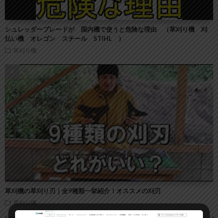
シュレッダーブレードが 国内機で使うと危険な理由 （草刈り機 刈
払い機 オレゴン スチール STIHL ）
草刈り機
草刈機の草刈り刃｜全9種類一挙紹介！オススメの刈刃
草刈り機