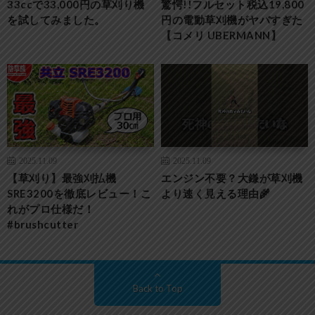
33ccで33,000円の草刈り機
驚愕!!フルセット税込19,800
を試してみました。
円の電動草刈機がヤバすぎた
【コメリ UBERMANN】
2025.11.09
2025.11.09
【草刈り】最強刈払機
エンジン不要？大鎌が草刈機
SRE3200を徹底レビュー！こ
より速く見える理由🌾
れがプロ仕様だ！
#brushcutter
Back to Top