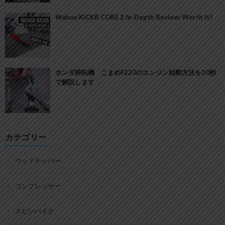
Wahoo KICKR CORE 2 In-Depth Review: Worth It?
ホンダ耕耘機 こまめF220のエンジン始動方法を30秒
で解説します
カテゴリー
ウッドチッパー
コンプレッサー
スピンバイク