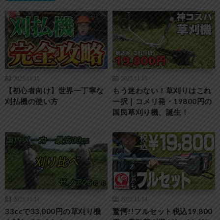
2025.11.15
2025.11.15
【初心者向け】世界一丁寧な
もう迷わない！草刈りはこれ
刈払機の使い方
一択｜コメリ発・19800円の
国民草刈り機、誕生！
2025.11.14
2025.11.14
33ccで33,000円の草刈り機
驚愕!!フルセット税込19,800