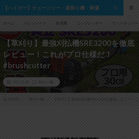
【ハイガー】チェーンソー・薪割り機・耕運
機・除雪機・芝刈り機等の格安通販サイト！
ホーム
スピンバイク
除雪機
コンプレッサー
ウッドチッパー
【草刈り】最強刈払機SRE3200を徹底
レビュー！これがプロ仕様だ！
#brushcutter
2025.11.09
草刈り機
草刈り機
【草刈り】最強刈払機SRE3200を徹底レビュー！これが
HOME