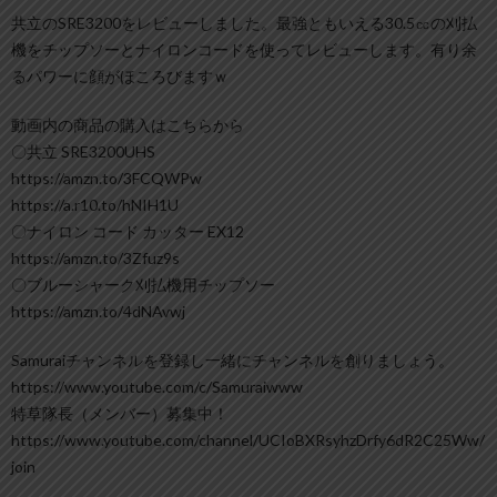
共立のSRE3200をレビューしました。最強ともいえる30.5㏄の刈払
機をチップソーとナイロンコードを使ってレビューします。有り余
るパワーに顔がほころびますｗ
動画内の商品の購入はこちらから
〇共立 SRE3200UHS
https://amzn.to/3FCQWPw
https://a.r10.to/hNIH1U
〇ナイロン コード カッター EX12
https://amzn.to/3Zfuz9s
〇ブルーシャーク刈払機用チップソー
https://amzn.to/4dNAvwj
Samuraiチャンネルを登録し一緒にチャンネルを創りましょう。
https://www.youtube.com/c/Samuraiwww
特草隊長（メンバー）募集中！
https://www.youtube.com/channel/UCIoBXRsyhzDrfy6dR2C25Ww/
join