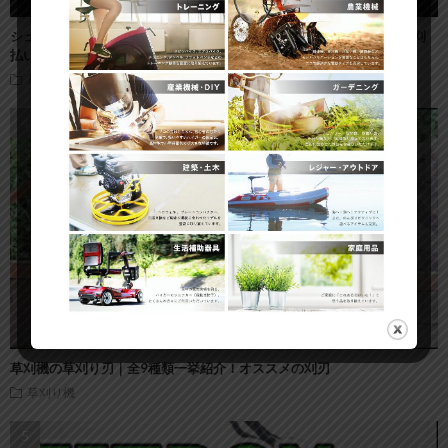
シュレッダーブレードが 国内機で使うと危険な理由 （草刈り機 刈
払い機 オレゴン スチール STIHL ）
草刈り機
草刈機の草刈り刃｜全9種類一挙紹介！オススメの刈刃
草刈り機