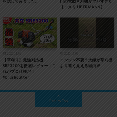
を試してみました。
円の電動草刈機がヤバすぎた
【コメリ UBERMANN】
2025.11.09
2025.11.09
【草刈り】最強刈払機
エンジン不要？大鎌が草刈機
SRE3200を徹底レビュー！こ
より速く見える理由🌾
れがプロ仕様だ！
#brushcutter
Back to Top