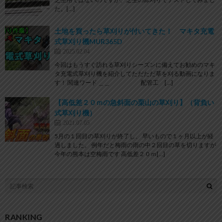
た。[…]
土地を買ったら草刈りが付いてきた！ マキタ充電
式草刈り機MUR365D
2025.02.04
今回はもうすぐ訪れる草刈りシーズンに備えてお勧めのマキ
タ充電式草刈り機を紹介してただただ草を刈る動画になりま
す！ 関連ワード ＿＿ 配管工 […]
【高低差２０ｍの急斜面の栗山の草刈り】（背負い
式草刈り機）
2021.07.05
5月の１回目の草刈りが終了し、 早いもので１ヶ月以上が経
過しました。 例年だと梅雨の雨の中２回目の草を切りますが
今年の熊本は空梅雨です 高低差２０ｍ[…]
RANKING