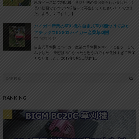
恩方ベースにて刈払機、草刈り機の講習会を行いました！！
長い動画ですので1.5倍速～で再生してください！！ ではま
た。よろしくです！[…]
ハイガー産業の草刈機を自走式草刈機つけてみた
アテックスRX803 ハイガー産業草刈機
2023.01.12
自走式草刈機にハイガー産業の草刈機をサイドにセットして
みました。 発想は面白かったと思うのですが危険すぎて没案
となりました。 2019年8月5日試作 […]
RANKING