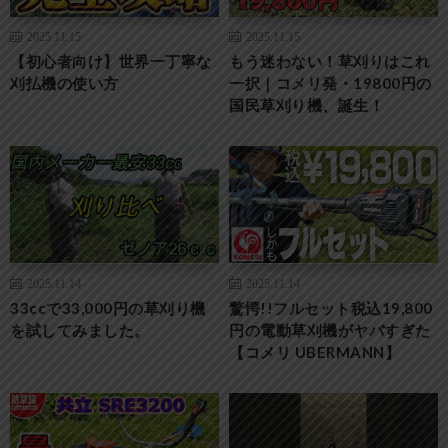
2025.11.15
2025.11.15
【初心者向け】世界一丁寧な
もう迷わない！草刈りはこれ
刈払機の使い方
一択｜コメリ発・19800円の
国民草刈り機、誕生！
2025.11.14
2025.11.14
33ccで33,000円の草刈り機
驚愕!!フルセット税込19,800
を試してみました。
円の電動草刈機がヤバすぎた
【コメリ UBERMANN】