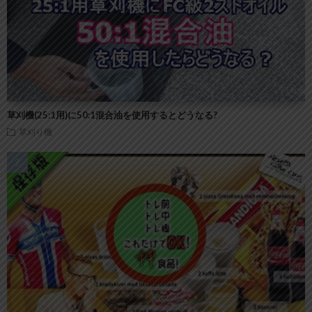
草刈機(25:1用)に50:1混合油を使用するとどうなる?
草刈り機