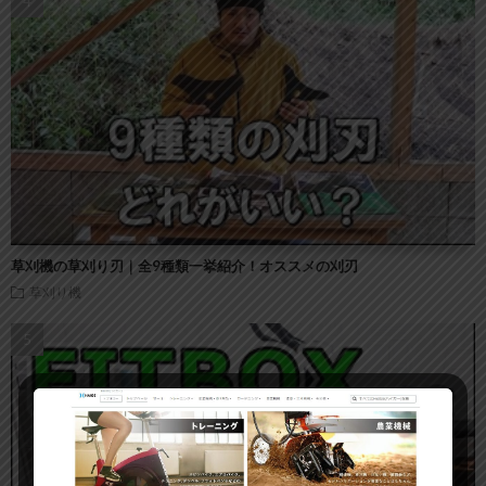
草刈機の草刈り刃｜全9種類一挙紹介！オススメの刈刃
草刈り機