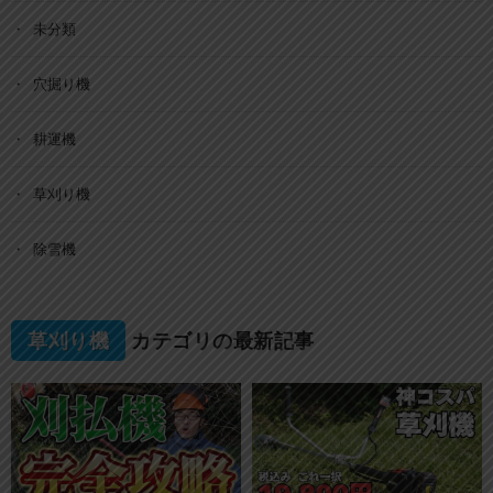
未分類
穴掘り機
耕運機
草刈り機
除雪機
草刈り機
カテゴリの最新記事