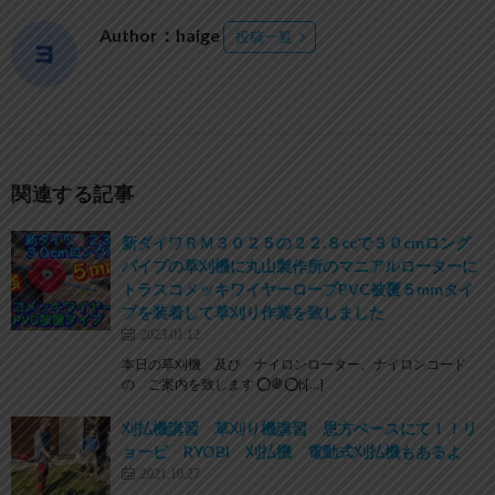
Author：haige
投稿一覧
関連する記事
新ダイワＲＭ３０２５の２２.８ccで３０cmロング
パイプの草刈機に丸山製作所のマニアルローターに
トラスコメッキワイヤーロープPVC被覆５mmタイ
プを装着して草刈り作業を致しました
2023.01.12
本日の草刈機 及び ナイロンローター、ナイロンコード
の ご案内を致します ⭕️🛑⭕þ[…]
刈払機講習 草刈り機講習 恩方ベースにて！！リ
ョービ RYOBI 刈払機 電動式刈払機もあるよ
2021.10.27