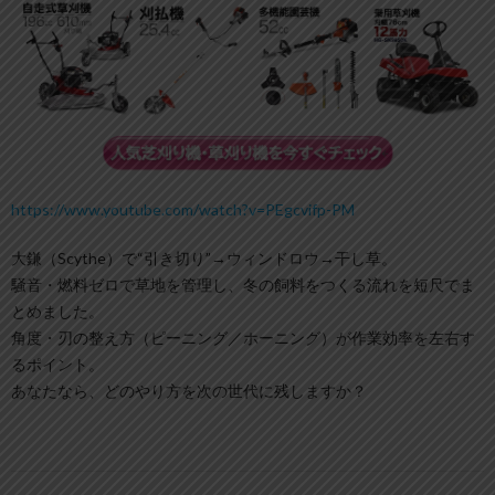
https://www.youtube.com/watch?v=PEgcvifp-PM
大鎌（Scythe）で“引き切り”→ウィンドロウ→干し草。
騒音・燃料ゼロで草地を管理し、冬の飼料をつくる流れを短尺でま
とめました。
角度・刃の整え方（ピーニング／ホーニング）が作業効率を左右す
るポイント。
あなたなら、どのやり方を次の世代に残しますか？