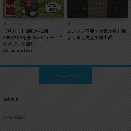
2025.11.09
2025.11.09
【草刈り】最強刈払機
エンジン不要？大鎌が草刈機
SRE3200を徹底レビュー！こ
より速く見える理由🌾
れがプロ仕様だ！
#brushcutter
Back to Top
免責事項
お問い合わせ