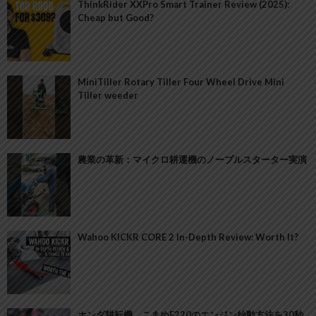
ThinkRider XXPro Smart Trainer Review (2025):
Cheap but Good?
MiniTiller Rotary Tiller Four Wheel Drive Mini
Tiller weeder
農業の革新：マイクロ耕運機のノープルスターター実演
Wahoo KICKR CORE 2 In-Depth Review: Worth It?
ホンダ耕耘機 こまめF220のエンジン始動方法を30秒