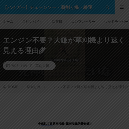
【ハイガー】チェーンソー・薪割り機・耕運
機・除雪機・芝刈り機等の格安通販サイト！
ホーム
スピンバイク
除雪機
コンプレッサー
ウッドチッパー
エンジン不要？大鎌が草刈機より速く
見える理由🌾
2025.11.09
草刈り機
草刈り機
エンジン不要？大鎌が草刈機より速く見える理由🌾
HOME