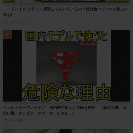
ロードバイク,マラソン,摂取してない人いるの？絶対食べて○○○を欲しい
食品!
スピンバイク
シュレッダーブレードが 国内機で使うと危険な理由 （草刈り機 刈
払い機 オレゴン スチール STIHL ）
草刈り機