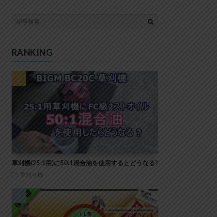
RANKING
草刈機(25:1用)に50:1混合油を使用するとどうなる?
草刈り機