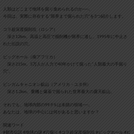
人類はどこまで地球を掘り進められるのか──。
今回は、実際に存在する“限界まで掘られた穴”を3つ紹介します。
コラ超深度掘削坑（ロシア）
深さ12km。高温と高圧で掘削機が限界に達し、1995年に中止さ
れた伝説の穴。
ビッグホール（南アフリカ）
深さ215m。5万人が人力で40年かけて掘った“人類最大の手掘り
穴”。
ビンガムキャニオン鉱山（アメリカ・ユタ州）
深さ1.2km。重機と爆薬で掘られた世界最大の露天鉱山。
それでも、地球内部の99.9％は未踏の領域──。
あなたは、地球の中心には何があると思いますか？
関連ワード
#都市伝説 #地球の謎 #穴掘り #コラ超深度掘削坑 #ビッグホール #ビ