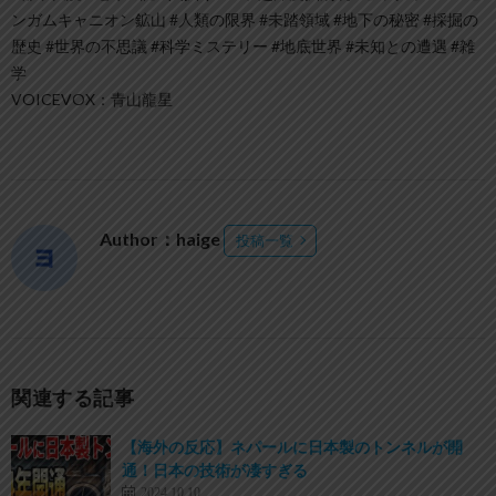
ンガムキャニオン鉱山 #人類の限界 #未踏領域 #地下の秘密 #採掘の
歴史 #世界の不思議 #科学ミステリー #地底世界 #未知との遭遇 #雑
学
VOICEVOX：青山龍星
Author：haige
投稿一覧
関連する記事
【海外の反応】ネパールに日本製のトンネルが開
通！日本の技術が凄すぎる
2024.10.10