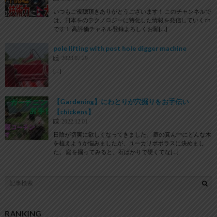
いつもご視聴頂きありがとうございます！ このチャンネルで
は、日本をのテクノロジーに特化した情報を発信していくch
です！ 高評価チャネル登録よろしくお願[…]
pole lifting with post hole digger machine
2023.07.29
[…]
【Gardening】にわとりが穴掘りをお手伝い
【chickens】
2022.12.01
日陰が切実に欲しくなってきました。 庭の真ん中にどんな木
を植えようか悩みましたが、ユーカリポポラスに決めまし
た。 庭を掘ってみると、石ばかりで硬くてな[…]
RANKING