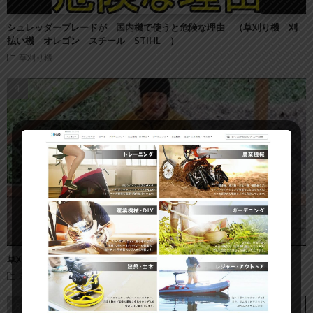
シュレッダーブレードが 国内機で使うと危険な理由 （草刈り機 刈
払い機 オレゴン スチール STIHL ）
草刈り機
草刈機の草刈り刃｜全9種類一挙紹介！オススメの刈刃
草刈り機