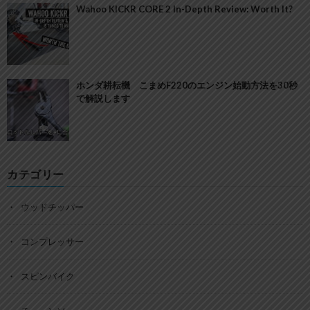
Wahoo KICKR CORE 2 In-Depth Review: Worth It?
ホンダ耕耘機 こまめF220のエンジン始動方法を30秒
で解説します
カテゴリー
ウッドチッパー
コンプレッサー
スピンバイク