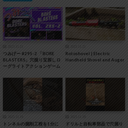
2025.11.21
2025.11.21
つみげー #295-2 「BORE
Rotoshovel | Electric
BLASTERS」穴掘り宝探しロ
Handheld Shovel and Auger
ーグライトアクションゲーム
2025.11.19
2025.11.19
トンネルの掘削工程を1分に
ドリルと自転車部品で穴掘り