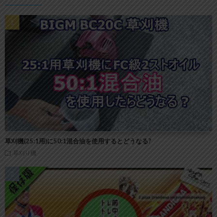
草刈機(25:1用)に50:1混合油を使用するとどうなる?
草刈り機