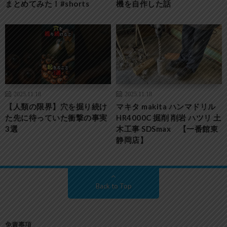
まとめてみた！#shorts
機を自作した話
2025.11.18
2025.11.18
【人類の限界】穴を掘り続け
マキタ makita ハンマドリル
た先に待っていた衝撃の事実
HR4000C 掘削 削岩 ハツリ 土
3選
木工事 SDSmax 【一番館東
静岡店】
Back to Top
免責事項