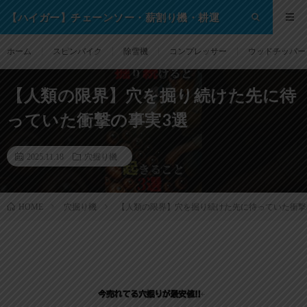
【ハイガー】チェーンソー・薪割り機・耕運
機・除雪機・芝刈り機等の格安通販サイト！
ホーム
スピンバイク
除雪機
コンプレッサー
ウッドチッパー
【人類の限界】穴を掘り続けた先に待
っていた衝撃の事実3選
2025.11.18
穴掘り機
穴掘り機
【人類の限界】穴を掘り続けた先に待っていた衝撃
HOME