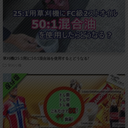
草刈機(25:1用)に50:1混合油を使用するとどうなる?
草刈り機