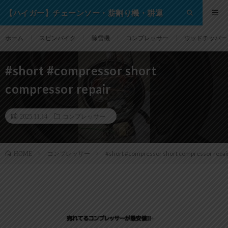
【ハイガー】チェーンソー・薪割り機・耕運
機・除雪機・芝刈り機等の格安通販サイト！
ホーム
スピンバイク
除雪機
コンプレッサー
ウッドチッパー
#short #compressor short
compressor repair
2025.11.14
コンプレッサー
コンプレッサー
#short #compressor short compressor repai
HOME