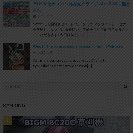
＃HS36セナコンペ 作品紹介ライブ with POOH熊谷
さん
2021.05.21
twitterにて開催させて頂いた「タミヤ マクラーレン・セナ」
を使用したコンペに応募頂いた作品をライブ配信で紹介させ
ていただきます♪ 今回は特別にP[…]
Way is the compressor pressure beck?#shorts
2023.09.01
Way is the compressor pressure beck?#shorts
#youtubeshorts #shortvideo #sho[…]
RANKING