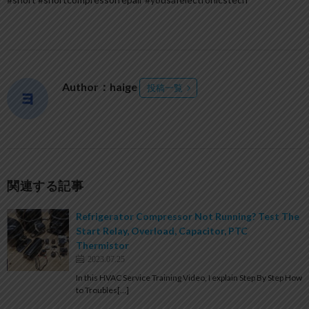
Author：haige
投稿一覧
関連する記事
Refrigerator Compressor Not Running? Test The
Start Relay, Overload, Capacitor, PTC
Thermistor
2023.07.25
In this HVAC Service Training Video, I explain Step By Step How
to Troubles[…]