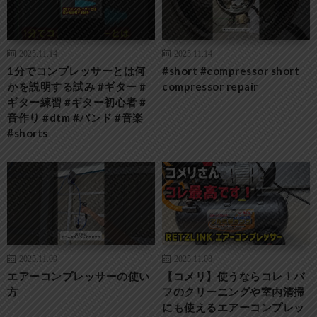
2025.11.14
2025.11.14
1分でコンプレッサーとは何
#short #compressor short
かを説明する試み #ギター #
compressor repair
ギター練習 #ギター初心者 #
音作り #dtm #バンド #音楽
#shorts
2025.11.09
2025.11.08
エアーコンプレッサーの使い
【コメリ】使うならコレ！バ
方
フのクリーニングや室内清掃
にも使えるエアーコンプレッ