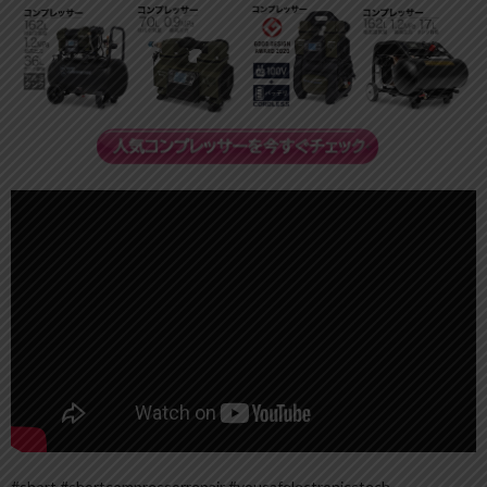
#short #shortcompressorrepair #yousafelectronicstech