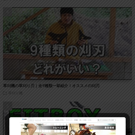
草刈機の草刈り刃｜全9種類一挙紹介！オススメの刈刃
草刈り機