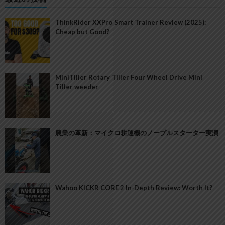
ThinkRider XXPro Smart Trainer Review (2025):
Cheap but Good?
MiniTiller Rotary Tiller Four Wheel Drive Mini
Tiller weeder
農業の革新：マイクロ耕運機のノープルスターター実演
Wahoo KICKR CORE 2 In-Depth Review: Worth It?