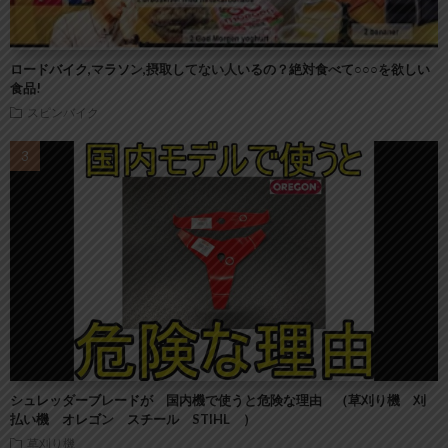
ロードバイク,マラソン,摂取してない人いるの？絶対食べて○○○を欲しい
食品!
スピンバイク
シュレッダーブレードが 国内機で使うと危険な理由 （草刈り機 刈
払い機 オレゴン スチール STIHL ）
草刈り機