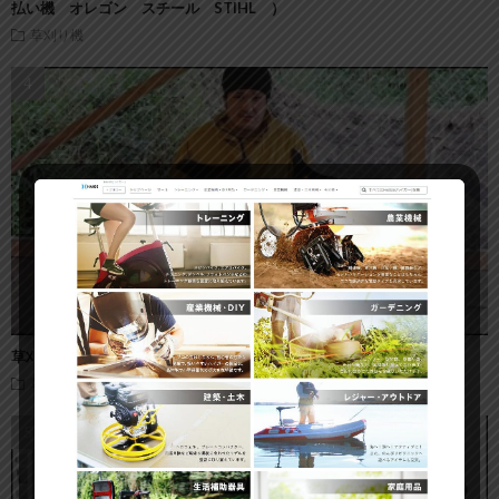
払い機 オレゴン スチール STIHL ）
草刈り機
草刈機の草刈り刃｜全9種類一挙紹介！オススメの刈刃
草刈り機