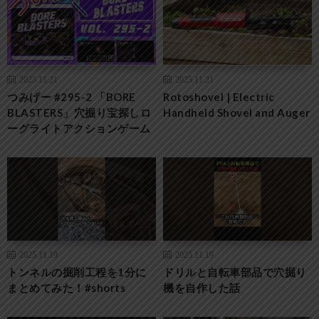
2025.11.21
2025.11.21
つみげー #295-2 「BORE
Rotoshovel | Electric
BLASTERS」穴掘り宝探しロ
Handheld Shovel and Auger
ーグライトアクションゲーム
2025.11.19
2025.11.19
トンネルの掘削工程を1分に
ドリルと自転車部品で穴掘り
まとめてみた！#shorts
機を自作した話