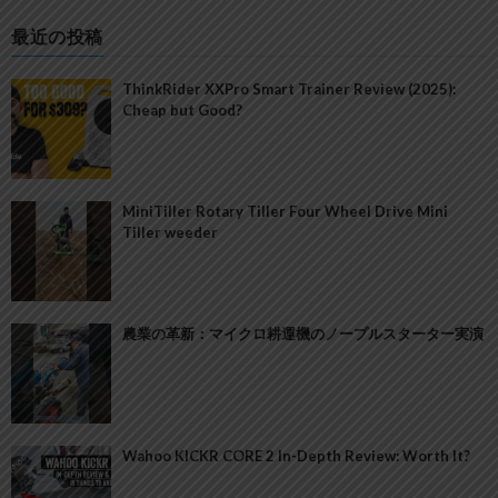
最近の投稿
ThinkRider XXPro Smart Trainer Review (2025):
Cheap but Good?
MiniTiller Rotary Tiller Four Wheel Drive Mini
Tiller weeder
農業の革新：マイクロ耕運機のノープルスターター実演
Wahoo KICKR CORE 2 In-Depth Review: Worth It?