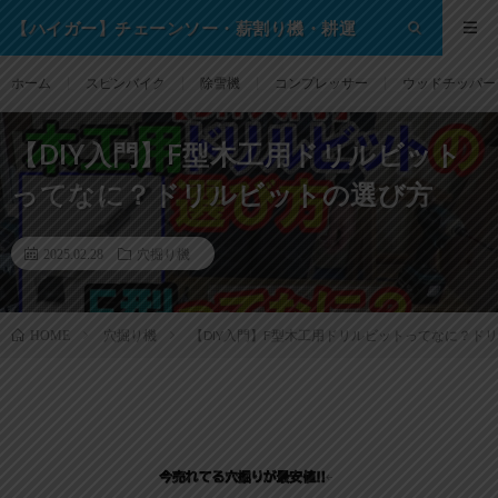
【ハイガー】チェーンソー・薪割り機・耕運
機・除雪機・芝刈り機等の格安通販サイト！
ホーム
スピンバイク
除雪機
コンプレッサー
ウッドチッパー
【DIY入門】F型木工用ドリルビット
ってなに？ドリルビットの選び方
2025.02.28
穴掘り機
穴掘り機
【DIY入門】F型木工用ドリルビットってなに？ド
HOME