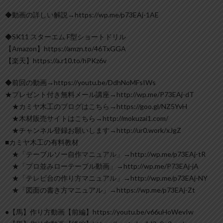
◆動画の詳しい解説→https://wp.me/p73EAj-1AE
◆SK11 スターエム F型ショートドリル
【Amazon】https://amzn.to/46TxGGA
【楽天】https://a.r10.to/hPKz6v
◆前回の動画→https://youtu.be/DdhNoMFsIWs
★プレゼント付き無料メール講座→http://wp.me/P73EAj-dT
★カミヤ木工のブログはこちら→https://goo.gl/NZ5YvH
★木材販売サイトはこちら→http://mokuzai1.com/
★チャンネル登録お願いします→http://ur0.work/xJgZ
■カミヤ木工の有料教材
★「テーブルソー自作マニュアル」→http://wp.me/p73EAj-tR
★「プロ並みローテーブル動画」→http://wp.me/P73EAj-jA
★「テレビ台の作り方マニュアル」→http://wp.me/p73EAj-NY
★「図面の書き方マニュアル」→https://wp.me/p73EAj-Zt
●【馬】作り方動画【前編】https://youtu.be/v66uHoWevIw