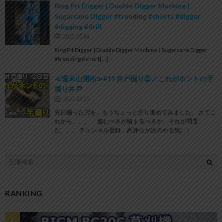
Ring Pit Digger | Double Digger Machine |
Sugarcane Digger #trending #shorts #digger
#digging #drill
2025.05.04
Ring Pit Digger | Double Digger Machine | Sugarcane Digger
#trending #short[…]
≪週末山開拓≫#19 井戸掘り②／これがホントの手
掘り井戸
2022.02.23
先日掘った穴を、もうちょっと掘り進めてみました。 さてこ
れから、、、 進むべきが留まるべきか、それが問題
だ、、、 チェンネル登録，高評価が次のやる気[…]
RANKING