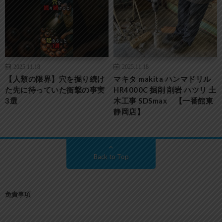
2025.11.18
2025.11.18
【人類の限界】穴を掘り続け
マキタ makita ハンマドリル
た先に待っていた衝撃の事実
HR4000C 掘削 削岩 ハツリ 土
3選
木工事 SDSmax 【一番館東
静岡店】
Back to Top
免責事項