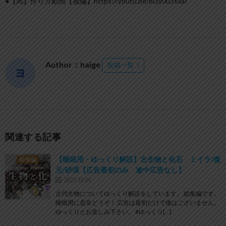
●【馬】作り方動画【後編】https://youtu.be/bl3y0u3sxaI
Author：haige
投稿一覧
関連する記事
【睡眠用・ゆっくり解説】古生物と化石 ミイラ/復
元/砂漠【広告最初のみ 途中広告なし】
2023.10.01
古代生物についてゆっくり解説をしています。 総集編です。
睡眠用に是非どうぞ！ 広告は最初だけで後はございません。
ゆっくりとお楽しみ下さい。 #ゆっくり[…]