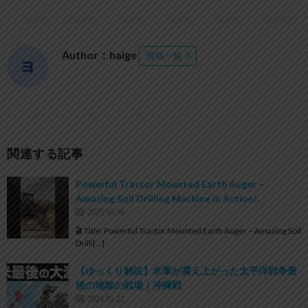
Author：haige
投稿一覧
関連する記事
Powerful Tractor Mounted Earth Auger –
Amazing Soil Drilling Machine in Action!.
2025.10.30
🎬 Title: Powerful Tractor Mounted Earth Auger – Amazing Soil
Drilli[…]
【ゆっくり解説】米軍が震え上がった太平洋戦争最
後の地獄の戦場｜沖縄戦
2024.01.22