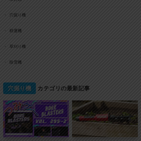
穴掘り機
耕運機
草刈り機
除雪機
穴掘り機
カテゴリの最新記事