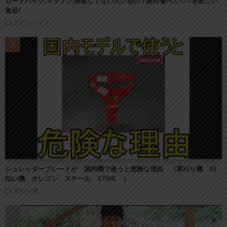
ロードバイク,マラソン,摂取してない人いるの？絶対食べて○○○を欲しい
食品!
スピンバイク
シュレッダーブレードが 国内機で使うと危険な理由 （草刈り機 刈
払い機 オレゴン スチール STIHL ）
草刈り機