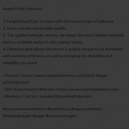
Auger Drive Features:
1. Forged Hood Ears to cope with the heavy strain of daily use
2. Hoses are absolutely high quality
3. Top quality hydraulic motors, we adopt the most reliable hydraulic
motors available market in this market today.
4. Planetary gear allows the motor’s output torque to be multiplied
with extreme efficiency as well as ensuring the durability and
reliability you need.
~Product: https://www.rayattachments.com/Earth-Auger-
pl547332.html
~RAY Attachments Website: https://www.rayattachments.com/
~Business Contact: raysales2@raysteeltube.com
#excavatorattachments #oemfactory #rayattachments
#hydraulicauger #auger #eacavatorauger