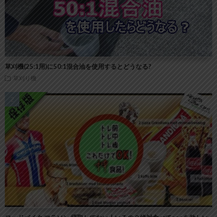
草刈機(25:1用)に50:1混合油を使用するとどうなる?
草刈り機