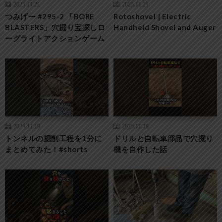
2025.11.21
2025.11.21
つみげー #295-2 「BORE
Rotoshovel | Electric
BLASTERS」穴掘り宝探しロ
Handheld Shovel and Auger
ーグライトアクションゲーム
2025.11.19
2025.11.19
トンネルの掘削工程を1分に
ドリルと自転車部品で穴掘り
まとめてみた！#shorts
機を自作した話