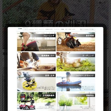
草刈機の草刈り刃｜全9種類一挙紹介！オススメの刈刃
草刈り機