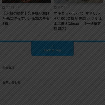
2025.11.18
2025.11.18
【人類の限界】穴を掘り続け
マキタ makita ハンマドリル
た先に待っていた衝撃の事実
HR4000C 掘削 削岩 ハツリ 土
3選
木工事 SDSmax 【一番館東
静岡店】
Back to Top
免責事項
お問い合わせ