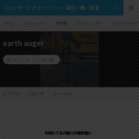
【ハイガー】チェーンソー・薪割り機・耕運
機・除雪機・芝刈り機等の格安通販サイト！
ホーム
スピンバイク
除雪機
コンプレッサー
ウッドチッパー
earth auger
2025.02.16
穴掘り機
穴掘り機
earth auger
HOME