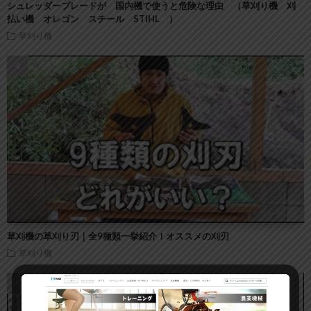
シュレッダーブレードが 国内機で使うと危険な理由 （草刈り機 刈
払い機 オレゴン スチール STIHL ）
草刈り機
草刈機の草刈り刃｜全9種類一挙紹介！オススメの刈刃
草刈り機