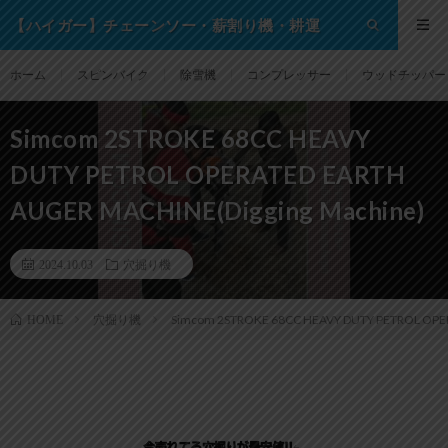
【ハイガー】チェーンソー・薪割り機・耕運
機・除雪機・芝刈り機等の格安通販サイト！
ホーム
スピンバイク
除雪機
コンプレッサー
ウッドチッパー
Simcom 2STROKE 68CC HEAVY
DUTY PETROL OPERATED EARTH
AUGER MACHINE(Digging Machine)
2024.10.03
穴掘り機
穴掘り機
Simcom 2STROKE 68CC HEAVY DUTY PETROL OPER
HOME