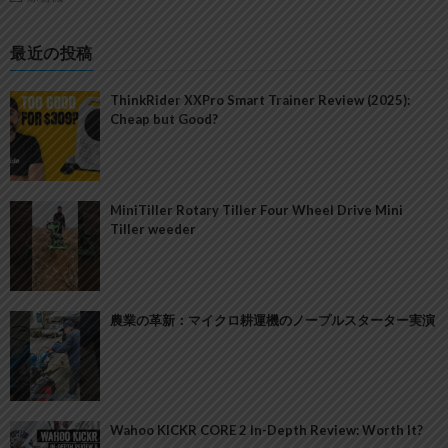
最近の投稿
ThinkRider XXPro Smart Trainer Review (2025):
Cheap but Good?
MiniTiller Rotary Tiller Four Wheel Drive Mini
Tiller weeder
農業の革新：マイクロ耕運機のノープルスターター実演
Wahoo KICKR CORE 2 In-Depth Review: Worth It?