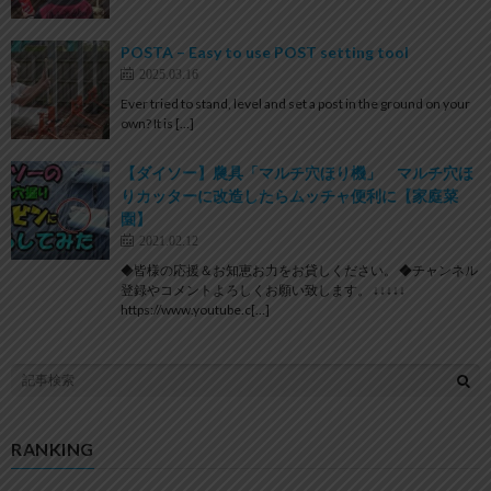
POSTA – Easy to use POST setting tool
2025.03.16
Ever tried to stand, level and set a post in the ground on your
own? It is […]
【ダイソー】農具「マルチ穴ほり機」 マルチ穴ほ
りカッターに改造したらムッチャ便利に【家庭菜
園】
2021.02.12
◆皆様の応援＆お知恵お力をお貸しください。 ◆チャンネル
登録やコメントよろしくお願い致します。 ↓↓↓↓↓
https://www.youtube.c[…]
RANKING