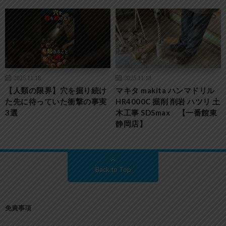
2025.11.18
2025.11.18
【人類の限界】穴を掘り続け
マキタ makita ハンマドリル
た先に待っていた衝撃の事実
HR4000C 掘削 削岩 ハツリ 土
3選
木工事 SDSmax 【一番館東
静岡店】
Back to Top
免責事項