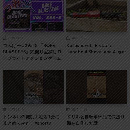
2025.11.21
2025.11.21
つみげー #295-2 「BORE
Rotoshovel | Electric
BLASTERS」穴掘り宝探しロ
Handheld Shovel and Auger
ーグライトアクションゲーム
2025.11.19
2025.11.19
トンネルの掘削工程を1分に
ドリルと自転車部品で穴掘り
まとめてみた！#shorts
機を自作した話