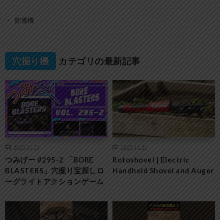
除雪機
穴掘り機
カテゴリの最新記事
2025.11.21
2025.11.21
つみげー #295-2 「BORE
Rotoshovel | Electric
BLASTERS」穴掘り宝探しロ
Handheld Shovel and Auger
ーグライトアクションゲーム