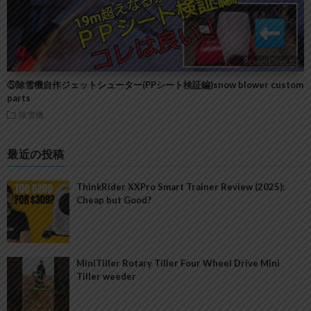
⑤除雪機自作ジェットシューター(PPシート検証編)snow blower custom
parts
除雪機
最近の投稿
ThinkRider XXPro Smart Trainer Review (2025):
Cheap but Good?
MiniTiller Rotary Tiller Four Wheel Drive Mini
Tiller weeder