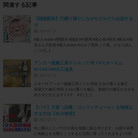
関連する記事
【雑談配信】穴掘り堀りしながらだらだらお話する
ぞ
2024.07.31
#新人vtuber #関西弁 #雑談 #作業用 #初心者 #初見 #配信 #初
見さん大歓迎 #個人vtuber #セルフ受肉 この鬼、かなりぽん
こつで[…]
アンカー後施工用ドリルって何？#スターエム
#STAR-M#大工道具
2025.01.10
スターM アンカー後施工用ドリル 用途 土台の通りを修正・
座掘穴の修正 特長 土台の通りを修正、座掘穴の修正が土台を
外さずに行えます 3.5寸、4寸に[…]
【バラ】大苗（品種：コンフィチュール）を地植え
する方法【冬の管理】
2022.02.15
冬に購入したバラの大苗を地面に植え付けます。お庭や花壇
に地植えする際にこうすると元気に育ってくれますよ♪今回