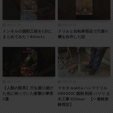
2025.11.19
2025.11.19
トンネルの掘削工程を1分に
ドリルと自転車部品で穴掘り
まとめてみた！#shorts
機を自作した話
2025.11.18
2025.11.18
【人類の限界】穴を掘り続け
マキタ makita ハンマドリル
た先に待っていた衝撃の事実
HR4000C 掘削 削岩 ハツリ 土
3選
木工事 SDSmax 【一番館東
静岡店】