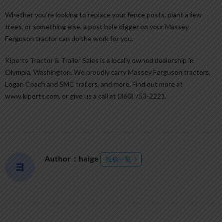
Whether you’re looking to replace your fence posts, plant a few
trees, or something else, a post hole digger on your Massey
Ferguson tractor can do the work for you.
Kiperts Tractor & Trailer Sales is a locally owned dealership in
Olympia, Washington. We proudly carry Massey Ferguson tractors,
Logan Coach and SMC trailers, and more. Find out more at
www.kiperts.com, or give us a call at (360) 753-2221.
Author：haige
投稿一覧