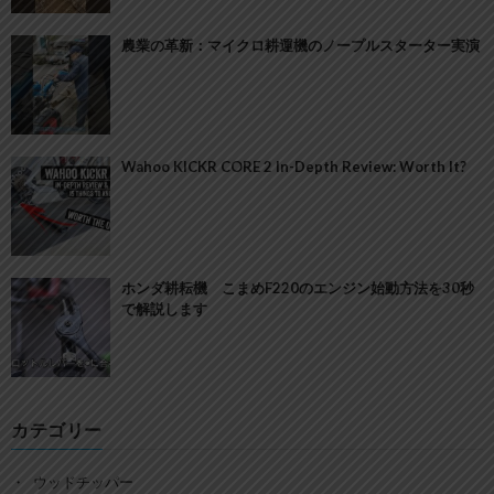
農業の革新：マイクロ耕運機のノープルスターター実演
Wahoo KICKR CORE 2 In-Depth Review: Worth It?
ホンダ耕耘機 こまめF220のエンジン始動方法を30秒
で解説します
カテゴリー
ウッドチッパー