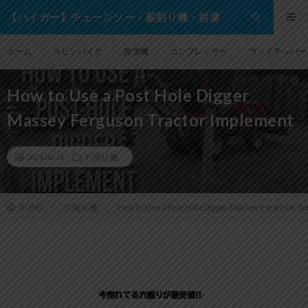
【ハイガー】チェーンソー・薪割り機・耕運
機・除雪機・芝刈り機等の格安通販サイト！
ホーム
スピンバイク
除雪機
コンプレッサー
ウッドチッパー
How to Use a Post Hole Digger
Massey Ferguson Tractor Implement
2024.06.18
穴掘り機
穴掘り機
How to Use a Post Hole Digger Massey Ferguson Tr
HOME