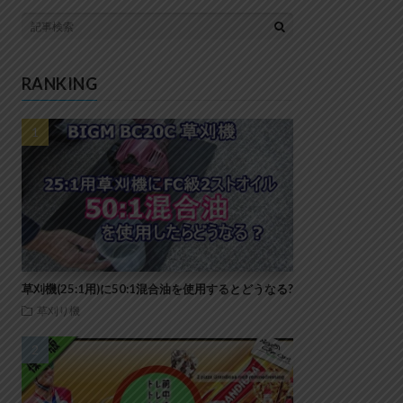
RANKING
草刈機(25:1用)に50:1混合油を使用するとどうなる?
草刈り機