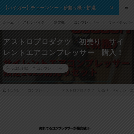
【ハイガー】チェーンソー・薪割り機・耕運
機・除雪機・芝刈り機等の格安通販サイト！
ホーム
スピンバイク
除雪機
コンプレッサー
ウッドチッパー
アストロプロダクツ 初売り サイ
レントエアコンプレッサー 購入！
2023.01.02
コンプレッサー
コンプレッサー
アストロプロダクツ 初売り サイレントエ
HOME