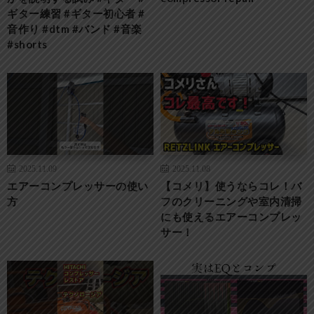
ギター練習 #ギター初心者 #
音作り #dtm #バンド #音楽
#shorts
2025.11.09
2025.11.08
エアーコンプレッサーの使い
【コメリ】使うならコレ！バ
方
フのクリーニングや室内清掃
にも使えるエアーコンプレッ
サー！