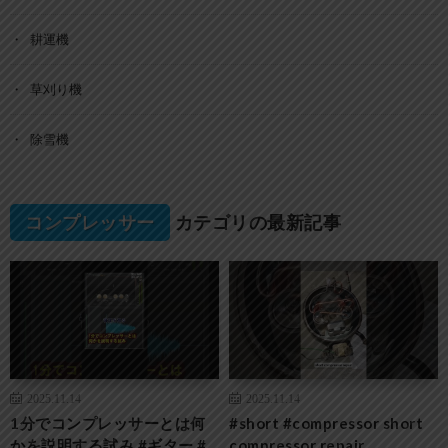
耕運機
草刈り機
除雪機
コンプレッサー
カテゴリの最新記事
2025.11.14
2025.11.14
1分でコンプレッサーとは何
#short #compressor short
かを説明する試み #ギター #
compressor repair