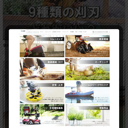
草刈機の草刈り刃｜全9種類一挙紹介！オススメの刈刃
草刈り機