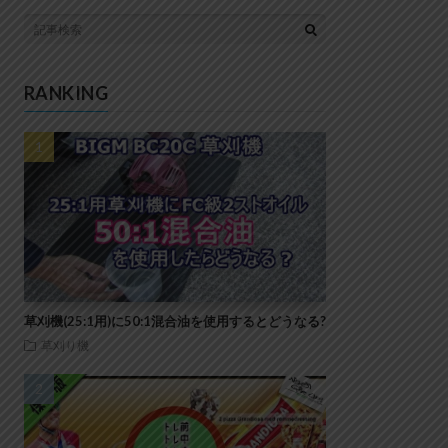
RANKING
草刈機(25:1用)に50:1混合油を使用するとどうなる?
草刈り機