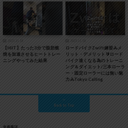
2025.11.18
2025.11.18
【HIIT】たった3分で脂肪燃
ロードバイクZwift練習🚴メ
焼を加速させるヒートトレー
リット・デメリット🔰ロード
ニングやってみた結果
バイク速くなる為のトレーニ
ング＆ダイエット/三本ローラ
ー・固定ローラーには無い魅
力🚴Tokyo Calling
Back to Top
免責事項