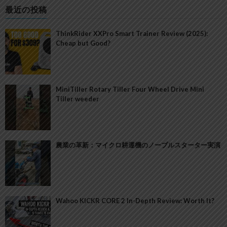
最近の投稿
ThinkRider XXPro Smart Trainer Review (2025):
Cheap but Good?
MiniTiller Rotary Tiller Four Wheel Drive Mini
Tiller weeder
農業の革新：マイクロ耕運機のノープルスターター実演
Wahoo KICKR CORE 2 In-Depth Review: Worth It?