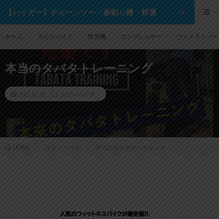
【ハイガー】チェーンソー・薪割り機・耕運
機・除雪機・芝刈り機等の格安通販サイト！
ホーム
スピンバイク
除雪機
コンプレッサー
ウッドチッパー
本当のタバタトレーニング
2021.02.22
スピンバイク
スピンバイク
本当のタバタトレーニング
HOME