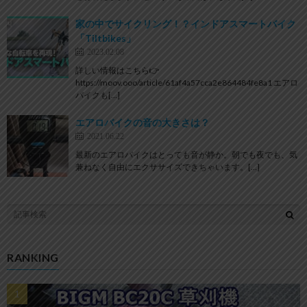
家の中でサイクリング！？インドアスマートバイク
「Tiltbikes」
2023.02.08
詳しい情報はこちら👉
https://moov.ooo/article/61af4a57cca2e864484fe8a1 エアロ
バイクも[…]
エアロバイクの音の大きさは？
2021.06.22
最新のエアロバイクはとっても音が静か。朝でも夜でも、気
兼ねなく自由にエクササイズできちゃいます。[…]
RANKING