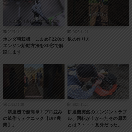
2025.11.21
2025.11.21
ホンダ耕耘機 こまめF220の
畝の作り方
エンジン始動方法を30秒で解
説します
2025.11.20
2025.11.20
「耕運機で超簡単！プロ並み
耕運機突然のエンジントラブ
の畝作りテクニック【DIY農
ル、回転が上がったその原因
業】」
とは？・・・意外だった。