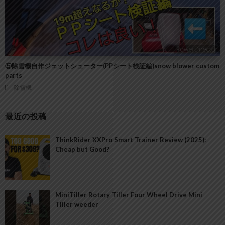
⑤除雪機自作ジェットシューター(PPシート検証編)snow blower custom
parts
除雪機
最近の投稿
ThinkRider XXPro Smart Trainer Review (2025):
Cheap but Good?
MiniTiller Rotary Tiller Four Wheel Drive Mini
Tiller weeder