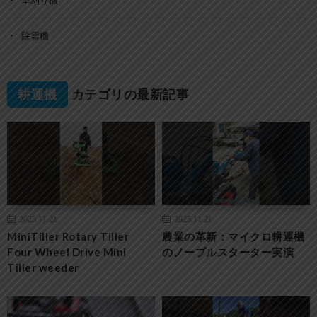
草刈り機
除雪機
耕運機
カテゴリの最新記事
2025.11.21
2025.11.21
MiniTiller Rotary Tiller
農業の革新：マイクロ耕運機
Four Wheel Drive Mini
のノープルスターター実演
Tiller weeder