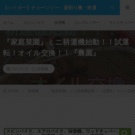
【ハイガー】チェーンソー・薪割り機・耕運
機・除雪機・芝刈り機等の格安通販サイト！
ホーム
スピンバイク
除雪機
コンプレッサー
ウッドチッパー
『家庭菜園』ミニ耕運機始動！！試運
転！オイル交換！！『農園』
2021.03.28
耕運機
耕運機
『家庭菜園』ミニ耕運機始動！！試運転！オイル交換
HOME