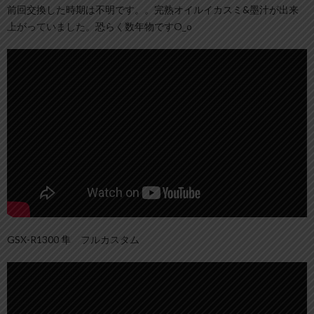
前回交換した時期は不明です。。完熟オイルイカスミ&墨汁が出来
上がっていました。恐らく数年物ですO_o
GSX-R1300 隼 フルカスタム