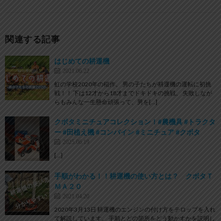
関連する記事
はじめての耕運機
2021.06.22
虹の学校2020年の稲作。 男の子たちが耕運機の運転に初挑
戦！！ 下は12才から18才までドキドキの挑戦。 失敗しなが
らもみんな一生懸命頑張って、男を[…]
クボタミニチュアコレクション！#農機具 #トラクタ
ー #田植え機 #コンバイン #ミニチュア #クボタ
2025.06.19
[…]
手順がわかる！！耕運機の使い方とは？ クボタＴ
ＭＡ２０
2021.04.20
2020年3月13日 耕運機のエンジンの付け方をテロップを入れ
て解説しています。 手順とどの箇所をどう動かすかを説明し