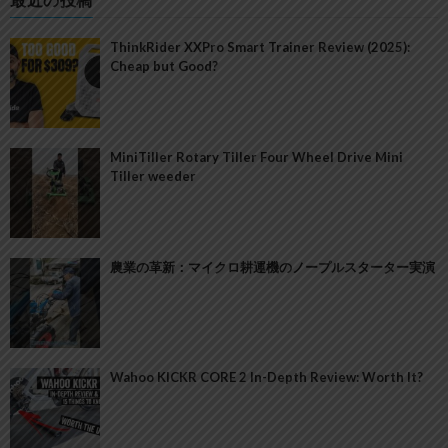
ThinkRider XXPro Smart Trainer Review (2025):
Cheap but Good?
MiniTiller Rotary Tiller Four Wheel Drive Mini
Tiller weeder
農業の革新：マイクロ耕運機のノープルスターター実演
Wahoo KICKR CORE 2 In-Depth Review: Worth It?