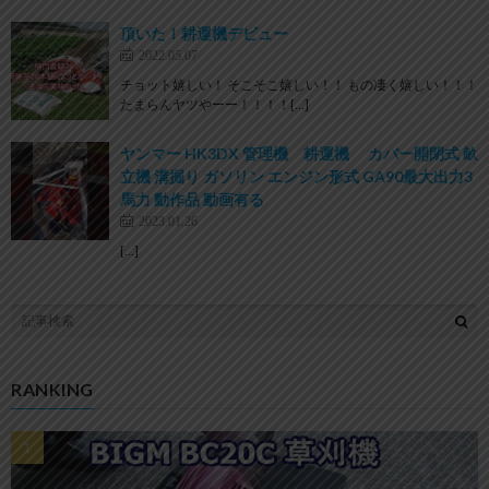
頂いた！耕運機デビュー
2022.05.07
チョット嬉しい！ そこそこ嬉しい！！ もの凄く嬉しい！！！
たまらんヤツやーー！！！！[…]
ヤンマー HK3DX 管理機 耕運機 カバー開閉式 畝
立機 溝掘り ガソリン エンジン形式 GA90最大出力3
馬力 動作品 動画有る
2023.01.26
[…]
RANKING