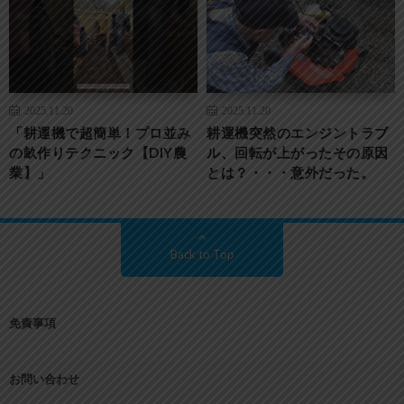
2025.11.20
2025.11.20
「耕運機で超簡単！プロ並み
耕運機突然のエンジントラブ
の畝作りテクニック【DIY農
ル、回転が上がったその原因
業】」
とは？・・・意外だった。
Back to Top
免責事項
お問い合わせ