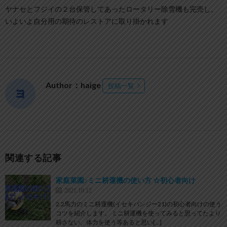
ヤナセとフジイの２台保管してあったロータリー除雪機も完売し、
いよいよ自分用の期待のレストアに取り掛かれます
Author：haige
投稿一覧
関連する記事
家庭菜園♪ミニ耕運機の使い方 ☆初心者向け
2021.10.12
2.2馬力のミニ耕運機(イセキパンジー21)の初心者向けの使う
コツを紹介します。 ミニ耕運機を使ってみると思ってたより
耕さない、体力を使う等あると思い[…]