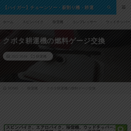
【ハイガー】チェーンソー・薪割り機・耕運
機・除雪機・芝刈り機等の格安通販サイト！
ホーム
スピンバイク
除雪機
コンプレッサー
ウッドチッパー
クボタ耕運機の燃料ゲージ交換
2022.10.04
耕運機
耕運機
クボタ耕運機の燃料ゲージ交換
HOME