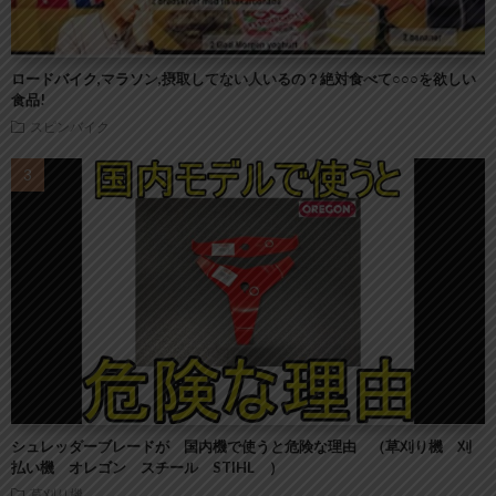
ロードバイク,マラソン,摂取してない人いるの？絶対食べて○○○を欲しい
食品!
スピンバイク
シュレッダーブレードが 国内機で使うと危険な理由 （草刈り機 刈
払い機 オレゴン スチール STIHL ）
草刈り機