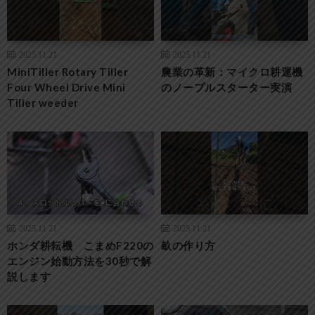
2025.11.21
2025.11.21
MiniTiller Rotary Tiller
農業の革新：マイクロ耕運機
Four Wheel Drive Mini
のノープルスターター実演
Tiller weeder
2025.11.21
2025.11.21
ホンダ耕耘機 こまめF220の
畝の作り方
エンジン始動方法を30秒で解
説します