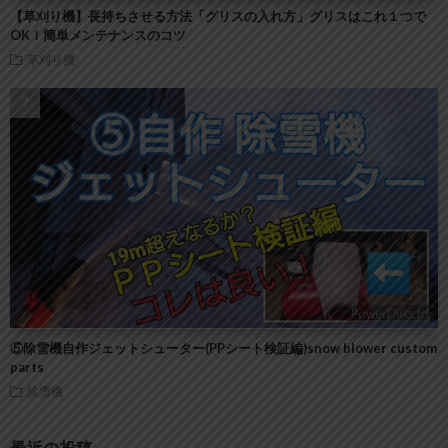
【草刈り機】長持ちさせる方法「グリスの入れ方」グリスはこれ１つで
OK！簡単メンテナンスのコツ
草刈り機
⑤除雪機自作ジェットシューター(PPシート検証編)snow blower custom
parts
除雪機
最近の投稿