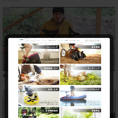
草刈機の草刈り刃｜全9種類一挙紹介！オススメの刈刃
草刈り機