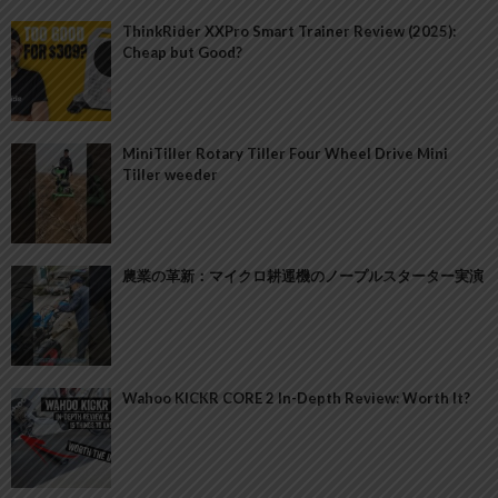
ThinkRider XXPro Smart Trainer Review (2025):
Cheap but Good?
MiniTiller Rotary Tiller Four Wheel Drive Mini
Tiller weeder
農業の革新：マイクロ耕運機のノープルスターター実演
Wahoo KICKR CORE 2 In-Depth Review: Worth It?