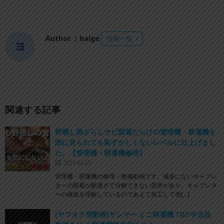
Author：haige
投稿一覧
関連する記事
野晒し雨ざらしサビ固着だらけの管理機・耕運機を
誰に見られても恥ずかしくないレベルに仕上げまし
た。【管理機・耕運機修理】
2023.04.23
管理機・耕運機の修理・整備動画です。滅多にないキャブレ
ターの固着が酷過ぎて分解できない箇所があり、キャブレタ
ーの構造を理解しているのであえて加工して使[…]
[ヤフオク用動画]ヤンマー ミニ耕運機 TB3 中古品