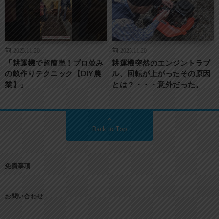
2025.11.20
2025.11.20
「耕運機で超簡単！プロ並み
耕運機突然のエンジントラブ
の畝作りテクニック【DIY農
ル、回転が上がったその原因
業】」
とは？・・・意外だった。
Back to Top
免責事項
お問い合わせ