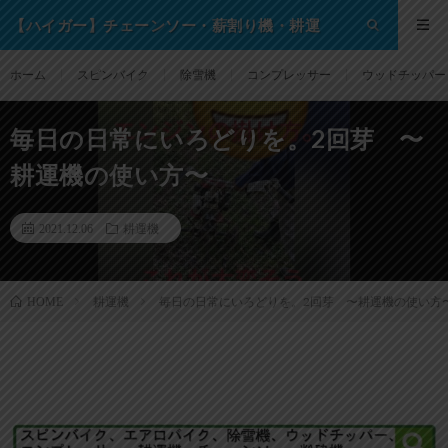
【ハイガー】チェーンソー・薪割り機・耕運
機・除雪機・芝刈り機等の格安通販サイト！
ホーム
スピンバイク
除雪機
コンプレッサー
ウッドチッパー
毎日の日常にいろどりを。2回芽 〜
耕運機の使い方〜
2021.12.06
耕運機
耕運機
毎日の日常にいろどりを。2回芽 〜耕運機の使い方
HOME