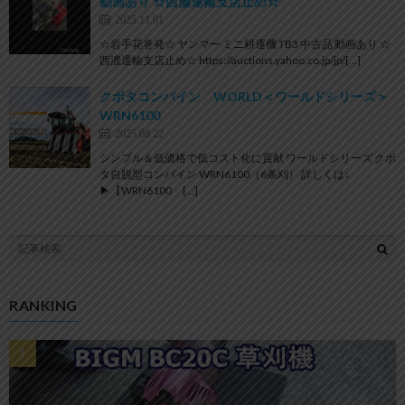
動画あり ☆西濃運輸支店止め☆
2025.11.01
☆岩手花巻発☆ ヤンマー ミニ耕運機 TB3 中古品 動画あり ☆
西濃運輸支店止め☆ https://auctions.yahoo.co.jp/jp/[…]
クボタコンバイン WORLD＜ワールドシリーズ＞
WRN6100
2025.08.22
シンプル＆低価格で低コスト化に貢献 ワールドシリーズ クボ
タ自脱型コンバイン WRN6100（6条刈） 詳しくは↓
▶【WRN6100 […]
RANKING