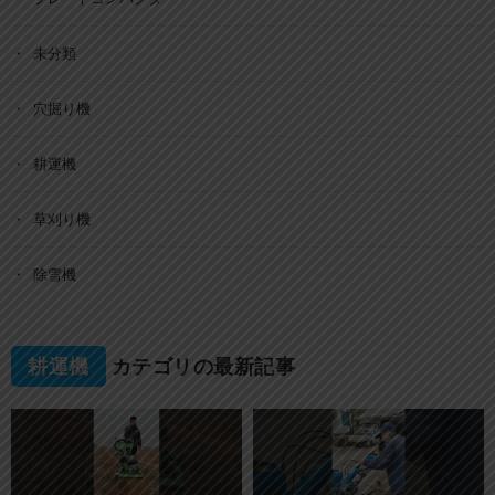
未分類
穴掘り機
耕運機
草刈り機
除雪機
耕運機
カテゴリの最新記事