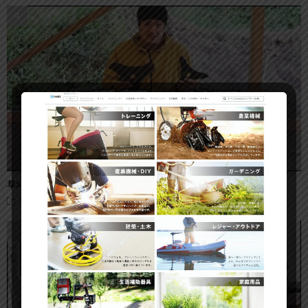
草刈機の草刈り刃｜全9種類一挙紹介！オススメの刈刃
草刈り機