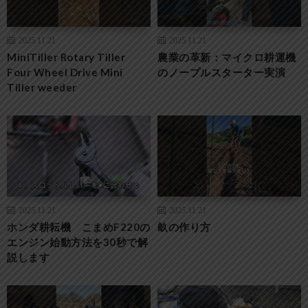
2025.11.21
2025.11.21
MiniTiller Rotary Tiller
農業の革新：マイクロ耕運機
Four Wheel Drive Mini
のノープルスターター実演
Tiller weeder
2025.11.21
2025.11.21
ホンダ耕耘機 こまめF220の
畝の作り方
エンジン始動方法を30秒で解
説します