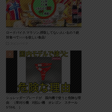
ロードバイク,マラソン,摂取してない人いるの？絶
対食べて○○○を欲しい食品!
スピンバイク
シュレッダーブレードが 国内機で使うと危険な理
由 （草刈り機 刈払い機 オレゴン スチール
STIHL ）