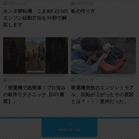
2025.11.21
2025.11.21
ホンダ耕耘機 こまめF220の
畝の作り方
エンジン始動方法を30秒で解
説します
2025.11.20
2025.11.20
「耕運機で超簡単！プロ並み
耕運機突然のエンジントラブ
の畝作りテクニック【DIY農
ル、回転が上がったその原因
業】」
とは？・・・意外だった。
Back to Top