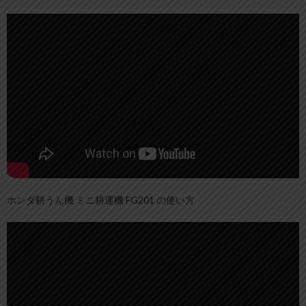
ホンダ耕うん機 ミニ耕運機 FG201 の使い方