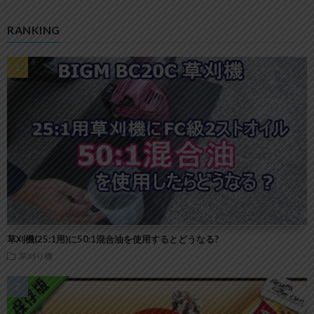
RANKING
草刈機(25:1用)に50:1混合油を使用するとどうなる?
草刈り機