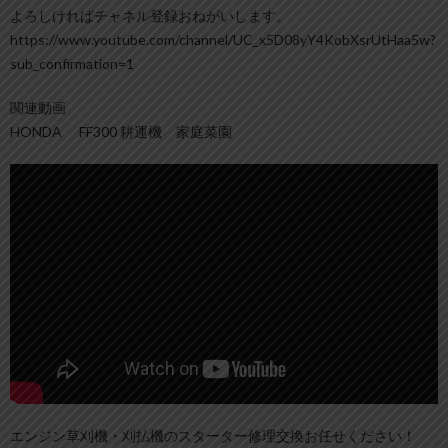
よろしければチャネル登録おねがいします。
https://www.youtube.com/channel/UC_x5D08yY4KobXsrUtHaa5w?
sub_confirmation=1
関連動画
HONDA FF300 耕運機 家庭菜園
エンジン草刈機・刈払機のスターター修理交換お任せください！