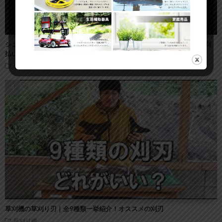
シュレッダーブレードが 国内機で使うと危険な理由 （草刈り機 刈
払い機 オレゴン スチール STIHL ）
草刈り機
草刈機の草刈り刃｜全9種類一挙紹介！オススメの刈刃
草刈り機