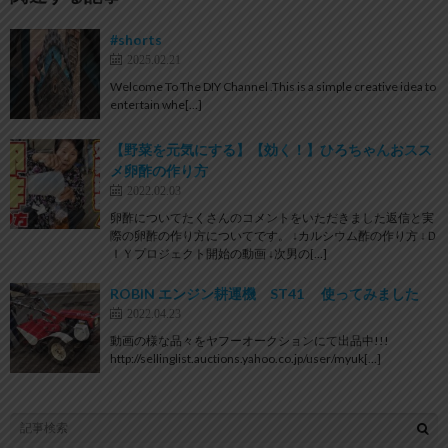
#shorts
2025.02.21
Welcome To The DIY Channel .This is a simple creative idea to
entertain whe[…]
【野菜を元気にする】【効く！】ひろちゃんおスス
メ卵酢の作り方
2022.02.03
卵酢についてたくさんのコメントをいただきました返信と実
際の卵酢の作り方についてです。 ↓カルシウム酢の作り方 ↓Ｄ
ＩＹプロジェクト開始の動画 ↓次男の[…]
ROBIN エンジン耕運機 ST41 使ってみました
2022.04.23
動画の様な品々をヤフーオークションにて出品中!!!
http://sellinglist.auctions.yahoo.co.jp/user/myuk[…]