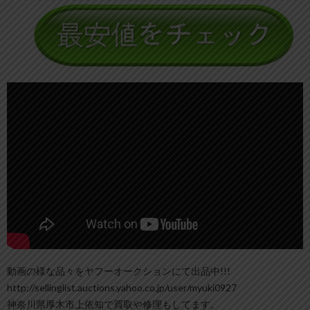
動画の様な品々をヤフーオークションにて出品中!!!
http://sellinglist.auctions.yahoo.co.jp/user/myuki0927
神奈川県厚木市上依知で買取や修理もしてます。