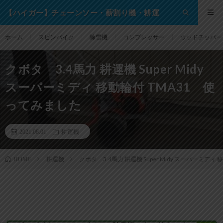
【ハイガー】チェーンソー・薪割り機・耕運
機・除雪機・芝刈り機等の格安通販サイト！
ホーム
スピンバイク
除雪機
コンプレッサー
ウッドチッパー
クボタ 3.4馬力 耕運機 Super Midy
スーパーミディ 移動輪付 TMA31 使
ってみました
2021.08.01
耕運機
耕運機
クボタ 3.4馬力 耕運機 Super Midy スーパーミデ
HOME